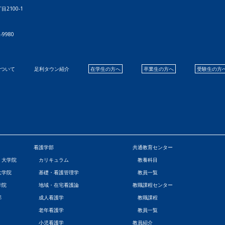
目2100-1
9980
について
足利タウン紹介
在学生の方へ
卒業生の方へ
受験生の方
看護学部
共通教育センター
・大学院
カリキュラム
教養科目
大学院
基礎・看護管理学
教員一覧
学院
地域・在宅看護論
教職課程センター
部
成人看護学
教職課程
老年看護学
教員一覧
小児看護学
教員紹介