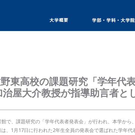
、佐野東高校の課題研究「学年代
加治屋大介教授が指導助言者と
東高校の体育館で、課題研究の「学年代表者発表会」が行われ、本学か
は、1月17日に行われた2年生全員の発表会で選ばれた学年代