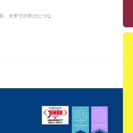
非、大学での学びにつな
次の投稿
→