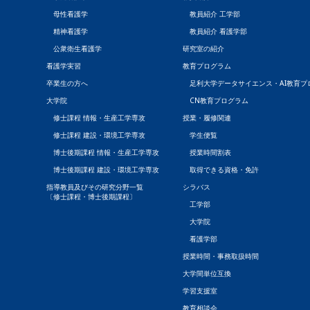
母性看護学
教員紹介 工学部
精神看護学
教員紹介 看護学部
公衆衛生看護学
研究室の紹介
看護学実習
教育プログラム
卒業生の方へ
足利大学データサイエンス・AI教育プ
大学院
CN教育プログラム
修士課程 情報・生産工学専攻
授業・履修関連
修士課程 建設・環境工学専攻
学生便覧
博士後期課程 情報・生産工学専攻
授業時間割表
博士後期課程 建設・環境工学専攻
取得できる資格・免許
指導教員及びその研究分野一覧
シラバス
〔修士課程・博士後期課程〕
工学部
大学院
看護学部
授業時間・事務取扱時間
大学間単位互換
学習支援室
教育相談会