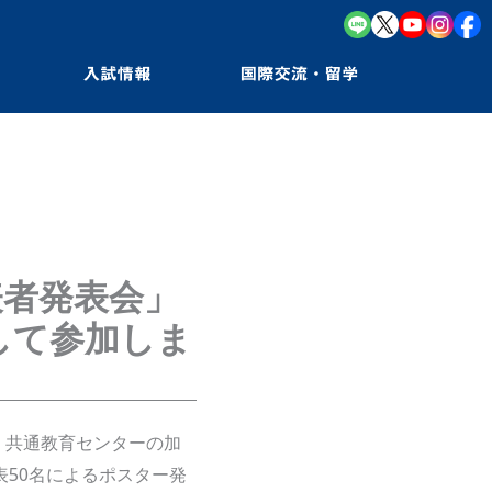
表者発表会」
して参加しま
ら、共通教育センターの加
表50名によるポスター発