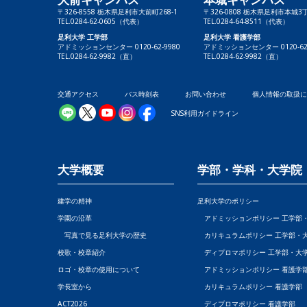
〒326-8558 栃木県足利市大前町268-1
〒326-0808 栃木県足利市本城3丁
TEL.0284-62-0605（代表）
TEL.0284-64-8511（代表）
足利大学 工学部
足利大学 看護学部
アドミッションセンター 0120-62-9980
アドミッションセンター 0120-62-
TEL.0284-62-9982（直）
TEL.0284-62-9982（直）
交通アクセス
バス時刻表
お問い合わせ
個人情報の取扱
SNS利用ガイドライン
大学概要
学部・学科・大学院
建学の精神
足利大学のポリシー
学園の沿革
アドミッションポリシー 工学部
写真で見る足利大学の歴史
カリキュラムポリシー 工学部・
校歌・校章紹介
ディプロマポリシー 工学部・大
ロゴ・校章の使用について
アドミッションポリシー 看護学
学長室から
カリキュラムポリシー 看護学部
ACT2026
ディプロマポリシー 看護学部