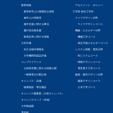
教育情報
アセスメント・ポリシー
教育研究上の基礎的な情報
工学部 創生工学科
修学上の情報等
ライフデザイン分野
修学支援に関する事項
ライフデザインコース
履行状況報告書
機械・エネルギー分野
耐震化率に関する情報
機械工学コース
大学評価
再生可能エネルギーコース
自己点検評価報告
システム情報・電気分野
大学機関別認証評価
AIシステムコース
コンプライアンス
情報デザインコース
公的研究費に関する情報公開
電気電子工学コース
一般事業主行動計画
建築・都市デザイン分野
キャンパス・設備
建築デザインコース
健康相談・厚生施設
土木工学コース
キャンパス概要図（大前キャンパス）
キャンパスマップ（本城）
大学構成図
系列校