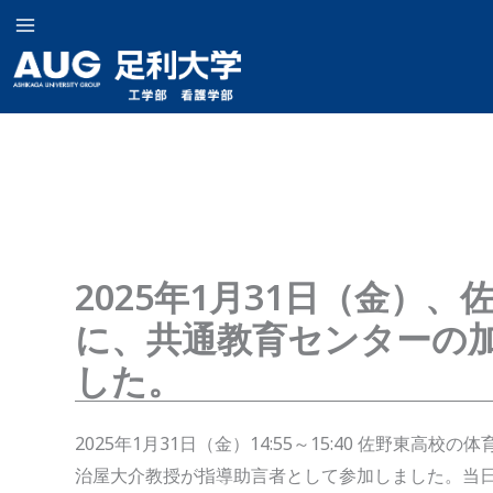
内
容
を
ス
キ
ッ
プ
2025年1月31日（金）
に、共通教育センターの
した。
2025年2月14日
2025年1月31日（金）14:55～15:40 佐野
治屋大介教授が指導助言者として参加しました。当日