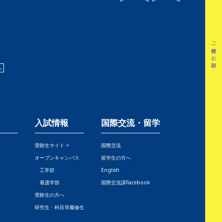
ご寄付のお願い
へ
入試情報
国際交流・留学
受験生サイト >
国際交流
オープンキャンパス
留学生の方へ
工学部
English
看護学部
国際交流課Facebook
受験生の方へ
研究生・科目等履修生