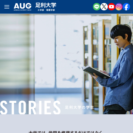
内
容
を
ス
キ
ッ
プ