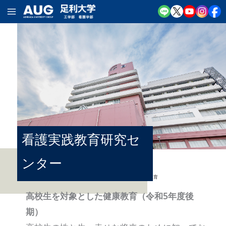
内
容
を
ス
キ
ッ
プ
看護実践教育研究セ
ンター
TOP
-
看護実践教育研究センター
-
高校生を対象とした健康教育
高校生を対象とした健康教育（令和5年度後
期）