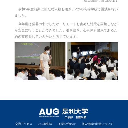
担当講師：富山美佳子
令和5年度前期は新たな依頼も頂き、2つの高等学校で講演を行い
ました。
今年度は猛暑の中でしたが、リモートも含めた対策を実施しなが
ら安全に行うことができました。引き続き、心も体も健康であるた
めの支援をしていきたいと考えています。
交通アクセス
バス時刻表
お問い合わせ
個人情報の取扱について