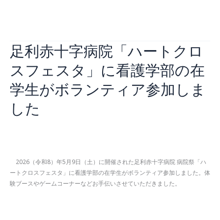
家・
し
看
続きを読む »
映
た
護
画
学
監
足利赤十字病院「ハートクロ
部
督
「オ
の
スフェスタ」に看護学部の在
ー
大
プ
西
学生がボランティア参加しま
ン
暢
キ
した
夫
ャ
氏
ン
を
パ
お
お知らせ
,
看護学部
/
2026年5月13日
ス」
招
に
き
2026（令和8）年5月9日（土）に開催された足利赤十字病院 病院祭「ハ
ご
し
ートクロスフェスタ」に看護学部の在学生がボランティア参加しました。体
参
ま
験ブースやゲームコーナーなどお手伝いさせていただきました。
加
し
い
た
足
続きを読む »
た
利
だ