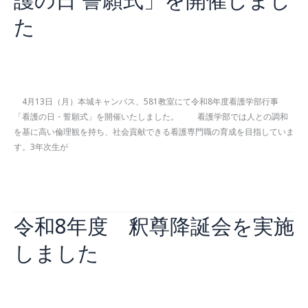
の
会
在
た
青
学
木
生
病
が
お知らせ
,
看護学部
/
2026年4月28日
院
ボ
さ
ラ
4月13日（月）本城キャンパス、581教室にて令和8年度看護学部行事
く
ン
「看護の日・誓願式」を開催いたしました。 看護学部では人との調和
ら
テ
を基に高い倫理観を持ち、社会貢献できる看護専門職の育成を目指していま
通
ィ
す。3年次生が
り
ア
ク
参
令
続きを読む »
リ
加
和
ニ
し
８
ッ
ま
令和8年度 釈尊降誕会を実施
年
ク
し
度
の
た
しました
看
「さ
護
く
学
ら
部
お知らせ
,
看護学部
/
2026年4月28日
祭」