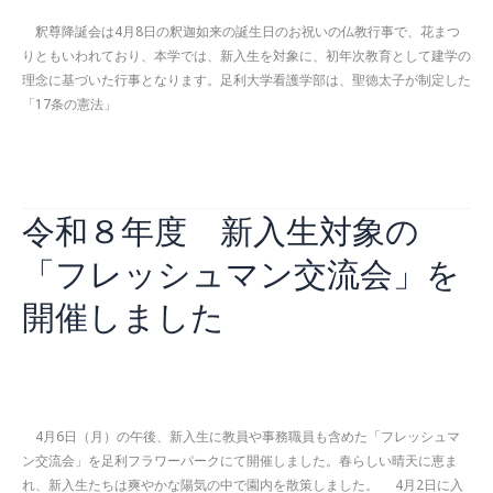
行
に
事
釈尊降誕会は4月8日の釈迦如来の誕生日のお祝いの仏教行事で、花まつ
参
「看
りともいわれており、本学では、新入生を対象に、初年次教育として建学の
加
護
理念に基づいた行事となります。足利大学看護学部は、聖徳太子が制定した
し
の
「17条の憲法」
ま
日
し
令
続きを読む »
誓
た
和
願
8
式」
令和８年度 新入生対象の
年
を
度
開
「フレッシュマン交流会」を
釈
催
尊
し
開催しました
降
ま
誕
し
会
た
お知らせ
,
看護学部
/
2026年4月28日
を
実
4月6日（月）の午後、新入生に教員や事務職員も含めた「フレッシュマ
施
ン交流会」を足利フラワーパークにて開催しました。春らしい晴天に恵ま
し
れ、新入生たちは爽やかな陽気の中で園内を散策しました。 4月2日に入
ま