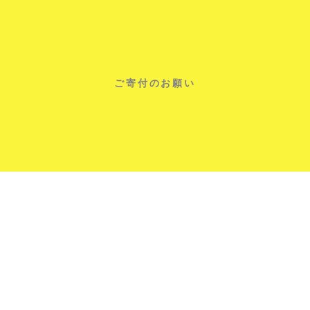
交
流
会」
を
開
催
ご寄付のお願い
し
Copyright © 足利大学 All rights reserved.
ま
し
た