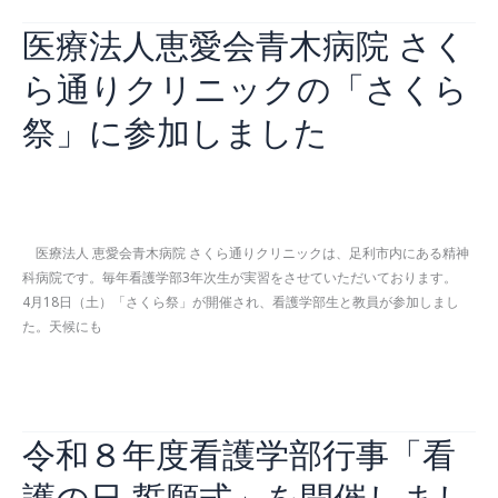
赤
き
医療法人恵愛会青木病院 さく
十
あ
字
り
ら通りクリニックの「さくら
病
が
院
祭」に参加しました
と
「ハ
う
ー
ご
ト
ざ
お知らせ
,
看護学部
/
2026年5月7日
ク
い
ロ
ま
医療法人 恵愛会青木病院 さくら通りクリニックは、足利市内にある精神
ス
し
科病院です。毎年看護学部3年次生が実習をさせていただいております。
フ
た
4月18日（土）「さくら祭」が開催され、看護学部生と教員が参加しまし
ェ
た。天候にも
ス
タ」
医
続きを読む »
に
療
看
法
護
令和８年度看護学部行事「看
人
学
恵
部
護の日 誓願式」を開催しまし
愛