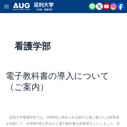
内
容
を
ス
キ
看護学部
ッ
プ
電子教科書の導入について
（ご案内）
お知らせ
,
看護学部
/
2026年8月4日
足利大学看護学部では、DX時代に求められる能力を身に着けた人材育成
を目指して、令和8年度入学生から電子教科書を新規導入いたしました。本