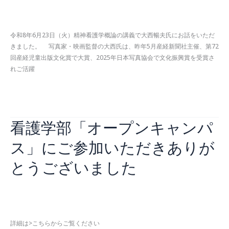
ャ
お知らせ
,
看護学部
/
2026年6月26日
ン
パ
令和8年6月23日（火）精神看護学概論の講義で大西暢夫氏にお話をいただ
ス」
きました。 写真家・映画監督の大西氏は、昨年5月産経新聞社主催、第72
に
回産経児童出版文化賞で大賞、2025年日本写真協会で文化振興賞を受賞さ
ご
れご活躍
参
加
精
続きを読む »
い
神
た
看
だ
看護学部「オープンキャンパ
護
き
概
あ
ス」にご参加いただきありが
論
り
特
が
とうございました
別
と
講
う
義
ご
お知らせ
,
看護学部
/
2026年6月25日
で
ざ
写
い
詳細は>こちらからご覧ください
真
ま