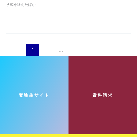
学式を終えたばか
し
た
令
続きを読む »
和
８
年
度
1
2
…
8
次
→
新
入
生
対
象
の
「フ
交通アクセス
バス時刻表
お問い合わせ
個人情報の取扱について
受験生サイト
資料請求
レ
足利タウン紹介
在学生の方へ
卒業生の方へ
受験生の方へ
ッ
シ
SNS利用ガイドライン
ュ
マ
ン