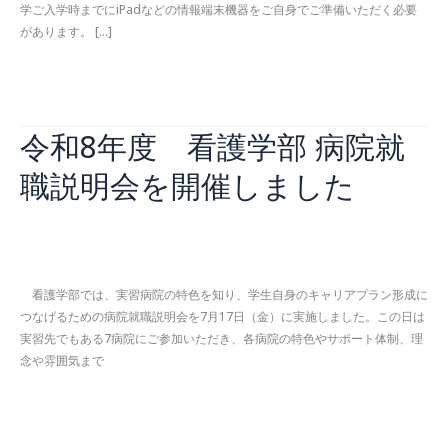
学ご入学時までにiPadなどの情報端末機器をご自身でご準備いただく必要
があります。 […]
電
続きを読む »
子
教
令和8年度 看護学部 病院就
科
書
職説明会を開催しました
の
導
入
に
お知らせ
,
看護学部
/
2026年7月30日
つ
い
看護学部では、実習病院の特色を知り、学生自身のキャリアプラン形成に
て
つなげるための病院就職説明会を7月17日（金）に実施しました。この日は
（ご
実習先でもある7病院にご参加いただき、各病院の特色やサポート体制、理
案
念や雰囲気まで
内）
令
続きを読む »
和
8