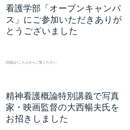
看護学部「オープンキャンパ
年
度
ス」にご参加いただきありが
看
護
とうございました
学
部
病
お知らせ
,
看護学部
/
2026年7月23日
院
就
詳細は>こちらからご覧ください
職
説
看
続きを読む »
明
護
会
学
を
精神看護概論特別講義で写真
部
開
「オ
催
家・映画監督の大西暢夫氏を
ー
し
プ
ま
お招きしました
ン
し
キ
た